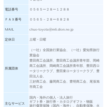
電話番号
０５６５ー２８ー１２８８
ＦＡＸ番号
０５６５－２８ー６８２８
MAIL
chuo-toyota@m6.dion.ne.jp
定休日
土曜・日曜
（一社）全国旅行業協会、
（一社）愛知県旅行
業協会
豊田商工会議所、豊田商工会議所青年部、岡崎
商工会議所、岡崎商工会議所青年部、豊田西ロ
所属団体
ータリークラブ、豊田東ロータリークラブ、豊
田法人会、
三好商工会、藤岡商工会、豊明商工会、尾張旭
市商工会
国内・海外の個人・法人旅行
ギフト券・旅行券・カタログギフト・物販
主なサービス
旅行傷害保険（国内・海外）、自動車保険、火