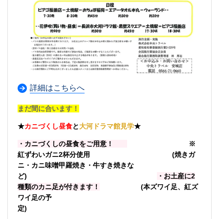
詳細はこちらへ
まだ間に合います！
★
カニづくし昼食
と
大河ドラマ館見学
★
・カニづくしの昼食をご用意！
※
紅ずわいガニ2杯分使用
(焼きガ
ニ・カニ味噌甲羅焼き・牛すき焼きな
ど)
・お土産に2
種類のカニ足が付きます！
(本ズワイ足、紅ズ
ワイ足の予
定)