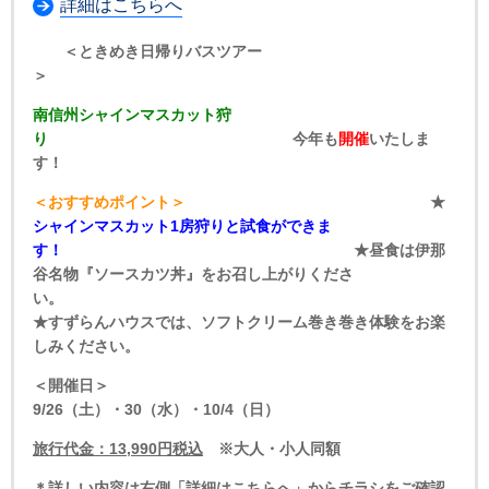
詳細はこちらへ
＜ときめき日帰りバスツアー
＞
南信州シャインマスカット狩
り
今年も
開催
いたしま
す！
＜おすすめポイント＞
★
シャインマスカット1房狩りと試食ができま
す！
★昼食は伊那
谷名物『ソースカツ丼』をお召し上がりくださ
い。
★すずらんハウスでは、ソフトクリーム巻き巻き体験をお楽
しみください。
＜開催日＞
9/26（土）・30
（水）・10/4（日）
旅行代金：
13,990
円税込
※大人・小人同額
＊詳しい内容は右側「詳細はこちらへ」からチラシをご確認