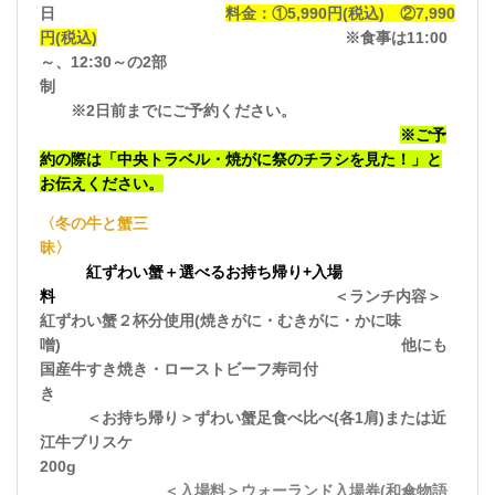
日
料金：①5,990円(税込) ②7,990
円(税込)
※食事は11:00
～、12:30～の2部
制
※2日前までにご予約ください。
※ご
予
約の際は「中央トラベル・焼がに祭のチラシを見た！」と
お伝えください。
〈冬の牛と蟹三
昧〉
紅ずわい蟹＋選べるお持ち帰り+入場
料
＜ランチ内容＞
紅ずわい蟹２杯分使用(焼きがに・むきがに・かに味
噌) 他にも
国産牛すき焼き・ローストビーフ寿司付
き
＜お持ち帰り＞ずわい蟹足食べ比べ(各1肩)または近
江牛ブリスケ
200g
＜入場料＞ウォーランド入場券(和傘物語