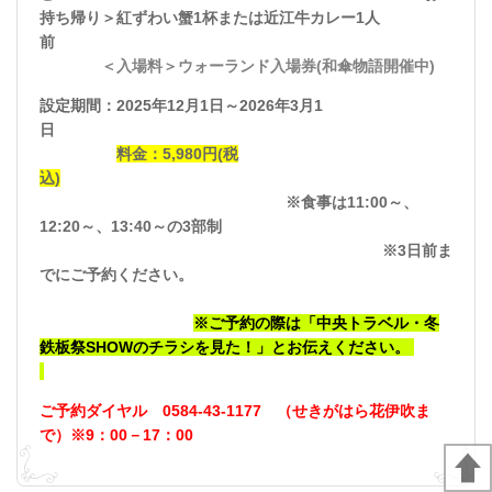
持ち帰り＞紅ずわい蟹1杯または近江牛カレー1人
前
＜入場料＞ウォーランド入場券(和傘物語開催中)
設定期間：2025年12月1日～2026年3月1
日
料金：5,980円(税
込)
※食事は11:00～、
12:20～、13:40～の3部制
※3日前ま
でにご予約ください。
※ご予約の際は「中央トラベル・冬
鉄板祭SHOWのチラシを見た！」とお伝えください。
ご予約ダイヤル 0584-43-1177 （せきがはら花伊吹ま
で）※9：00－17：00