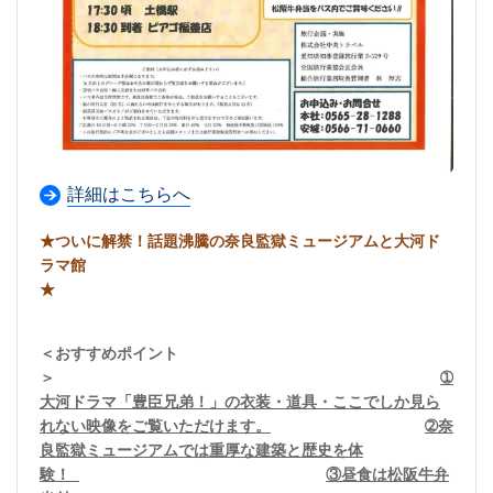
詳細はこちらへ
★ついに解禁！話題沸騰の奈良監獄ミュージアムと大河ド
ラマ館
★
＜おすすめポイント
＞
➀
大河ドラマ「豊臣兄弟！」の衣装・道具・ここでしか見ら
れない映像をご覧いただけます。
➁奈
良監獄ミュージアムでは重厚な建築と歴史を体
験！
③昼食は松阪牛弁