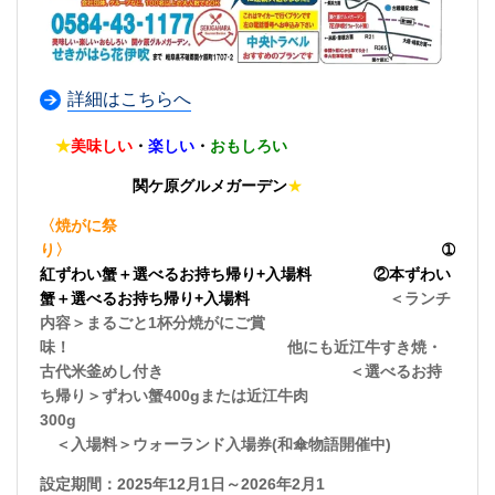
詳細はこちらへ
★
美味しい
・
楽しい
・
おもしろい
関ケ原グルメガーデン
★
〈焼がに祭
り〉
➀
紅ずわい蟹＋選べるお持ち帰り+入場料 ②本ずわい
蟹＋選べるお持ち帰り+入場料
＜ランチ
内容＞まるごと1杯分焼がにご賞
味！ 他にも近江牛すき焼・
古代米釜めし付き ＜選べるお持
ち帰り＞ずわい蟹400gまたは近江牛肉
300g
＜入場料＞ウォーランド入場券(和傘物語開催中)
設定期間：2025年12月1日～2026年2月1