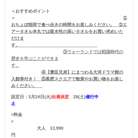
＜おすすめポイント
＞
➀
おちょぼ稲荷で食べ歩きの時間をお楽しみください。
➁エ
アータオル本丸では吸水性の高いタオルをお買い求めいた
だけま
す。
③
ウォーランド
では戦国時代の
歴史を学ぶことができま
す。
④【豊臣兄弟】にまつわる大河ドラマ館の
入館券付き！ ⑤黒壁スクエアで散策やお買い物をお楽し
みください。
設定日：3月24日(火)
出発決定
28(土)
催行中
止
<料金
>
大人 13,990
円