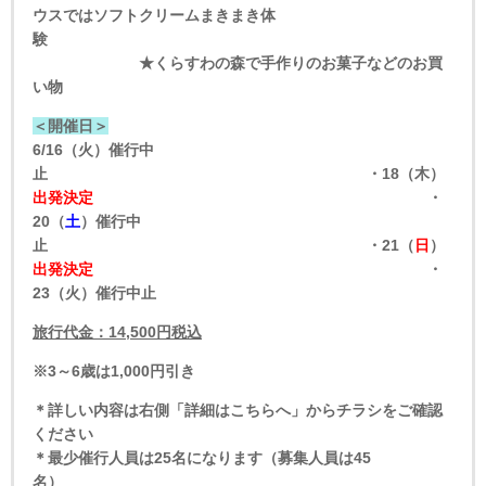
ウスではソフトクリームまきまき体
験
★くらすわの森で手作りのお菓子などのお買
い物
＜開催日＞
6/16（火）催行中
止
・
18（木）
出発決定
・
20
（
土
）催行中
止
・21
（
日
）
出発決定
・
23（火）催行中止
旅行代金：
14,500
円税込
※3～6歳は1,000円引き
＊詳しい内容は右側「詳細はこちらへ」からチラシをご確認
ください
＊最少催行人員は25名になります（募集人員は45
名）