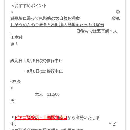
＜おすすめポイント
＞
➀
遊覧船に乗って恵那峡の大自然を満喫
➁流
しそうめんのご昼食と不動滝の見学をたっぷり80分
③岩村では五平餅１人
１本付
き！
設定日：8月5日(水)催行中止
・8月8日(土)催行中止
<料金
>
大人 11
,500
円
＊
ピアゴ福釜店・土橋駅前南口
から出発いたしま
す。 ＊ピ