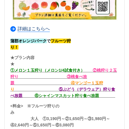
詳細はこちらへ
蒲郡オレンジパーク
で
フルーツ狩
り！
★プラン内容
★
①メロン１玉狩り（メロン1/4試食付き）
②桃狩り２玉
狩り
③桃食べ放
題
④マンゴー１玉狩
り
⑤ぶどう（デラウェア）狩り食
べ放題
⑥シャインマスカット狩り食べ放題
<料金> ※フルーツ狩りの
み
大人 ①3,190円～②1,650円～③1,980円～
④2,640円～⑤1,650円～⑥3,080円