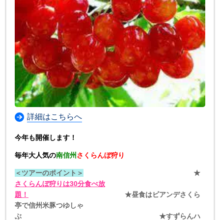
詳細はこちらへ
今年も開催します！
毎年大人気の
南信州
さくらんぼ狩り
＜ツアーのポイント＞
★
さくらんぼ狩りは30分食べ放
題！
★昼食はビアンデさくら
亭で信州米豚つゆしゃ
ぶ ★すずらんハ