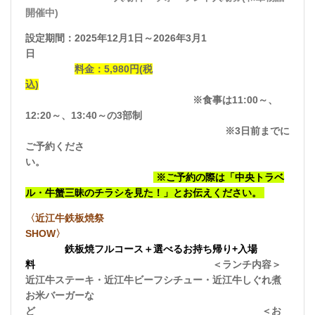
開催中)
設定期間：2025年12月1日～2026年3月1
日
料金：5,980円(税
込)
※食事は11:00～、
12:20～、13:40～の3部制
※3日前までに
ご予約くださ
い。
※ご予約の際は「中央トラベ
ル・牛蟹三昧のチラシを見た！」とお伝えください。
〈近江牛鉄板焼祭
SHOW〉
鉄板焼フルコース＋選べるお持ち帰り+入場
料
＜ランチ内容＞
近江牛ステーキ・近江牛ビーフシチュー・近江牛しぐれ煮
お米バーガーな
ど ＜お